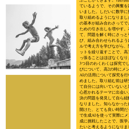
ているようで、その興奮を
いました。しだいに数学に
取り組めるようになりまし
の基本が組み合わさってで
ための引き出しを増やす。
て、問題を解く時にさっと
び、組み合わせられるよう
ルで考え方を学びながら、
ットを繰り返すことで、高
っ張ることはほぼなくなり
3つ目のわくわくは探究で
びについて、高2の時にメ
AIの活用について探究を
めました。取り組む前は研
て自分には向いていないと
心惹かれるテーマに出会い
決の問題を発見して自ら紐
なりました。知らなかった
開けた、とても良い時間だ
で生成AIを使って実際にメ
成に挑戦したことで、医学
たいと考えるようになりま