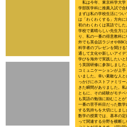
私は今年、東京科学大学
学部医学科に推薦入試で合
まずは私の学校生活につい
は「わくわくする」方向に
初のわくわくは英語でした
学校で素晴らしい先生方に
り、私の一番の得意教科に
外でも英会話ラジオやBB
科学者のプレゼンを聞けるT
通して文化や新しいアイデ
学びを海外で実践したいと
う英国研修に参加しました
コミュニケーションが上手
いました。幸い素敵な人と
っかけにホストファミリー
きた瞬間がありました。私
ともに、その経験がモチベ
も英語の勉強に励むことが
一番の苦手科目だった数学
する気持ちを大切にしまし
数学の授業では、基本の定
って関連する分野を横断し
ぶことができます。1回1