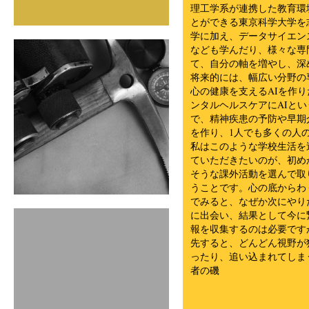
理工学系が連携した教育環
とができる東京科学大学を
学に加え、データサイエン
なども学んだり、様々な専
て、自分の軸を増やし、深
将来的には、幅広い分野の
心の健康を支えるAIを作
ンタルヘルスケアにAIと
で、精神疾患の予防や早期
を作り、1人でも多くの人
私はこのような学校生活を
ていただきたいのが、初め
そうな課外活動を選んで取
うことです。心の底からわ
でみると、なぜか次にやり
に出会い、結果として今に
報を収集するのは必要です
先すると、どんどん視野が
ったり、追い込まれてしま
者の磯